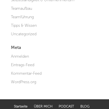
Teamaufbau
Teamführung
Tipps & Wissen
Uncategorized
Meta
Anmelden
Eintrags-Feed
Kommentar-Feed
WordPress.org
Startseite
ÜBER MICH
PODCAST
BLOG