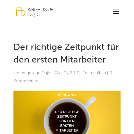
Der richtige Zeitpunkt für
den ersten Mitarbeiter
von
Angelique Dujic
|
Okt. 15, 2019
|
Teamaufbau
|
0
Kommentare