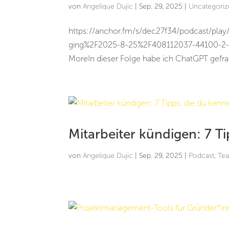
von
Angelique Dujic
|
Sep. 29, 2025
|
Uncategori
https://anchor.fm/s/dec27f34/podcast/pla
ging%2F2025-8-25%2F408112037-44100-2-9
MoreIn dieser Folge habe ich ChatGPT gefragt
Mitarbeiter kündigen: 7 T
von
Angelique Dujic
|
Sep. 29, 2025
|
Podcast
,
Te