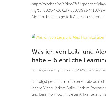
https://anchor.fm/s/dec27f34/podcast/pla
ing%2F2026-4-28%2F425070991-44100-2-4d9
MoreIn dieser Folge teilt Angelique sechs Lea
Was ich von Leila und Al
habe – 6 ehrliche Learnin
von
Angelique Dujic
|
Juni 22, 2026
|
Persönliche
Du folgst jemandem, dessen Ansatz du nich
jedem Video, jedem Artikel, jedem Podcast e
und Leila Hormozi. In dieser Artikel teile ich 