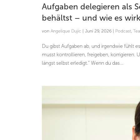
Aufgaben delegieren als S
behältst – und wie es wirk
von
Angelique Dujic
|
Juni 29, 2026
|
Podcast
,
Te
Du gibst Aufgaben ab, und irgendwie fühlt 
musst kontrollieren, freigeben, korrigieren. 
längst selbst erledigt.“ Wenn du das...