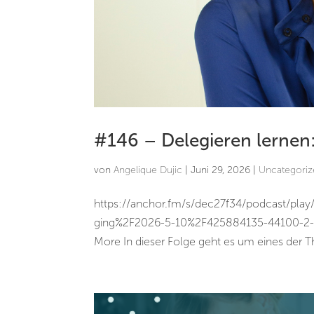
#146 – Delegieren lernen: 
von
Angelique Dujic
|
Juni 29, 2026
|
Uncategori
https://anchor.fm/s/dec27f34/podcast/pla
ging%2F2026-5-10%2F425884135-44100-2-f4
More In dieser Folge geht es um eines der T