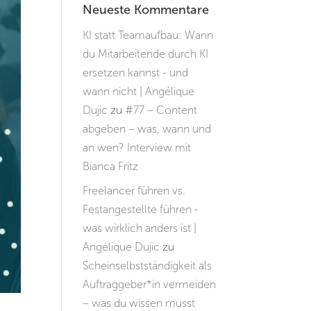
Neueste Kommentare
KI statt Teamaufbau: Wann
du Mitarbeitende durch KI
ersetzen kannst - und
wann nicht | Angélique
Dujic
zu
#77 – Content
abgeben – was, wann und
an wen? Interview mit
Bianca Fritz
Freelancer führen vs.
Festangestellte führen -
was wirklich anders ist |
Angélique Dujic
zu
Scheinselbstständigkeit als
Auftraggeber*in vermeiden
– was du wissen musst