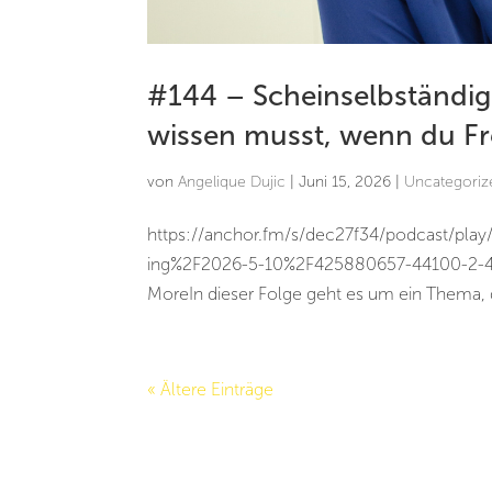
#144 – Scheinselbständig
wissen musst, wenn du Fr
von
Angelique Dujic
|
Juni 15, 2026
|
Uncategoriz
https://anchor.fm/s/dec27f34/podcast/pla
ing%2F2026-5-10%2F425880657-44100-2-40
MoreIn dieser Folge geht es um ein Thema, da
« Ältere Einträge