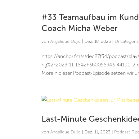
#33 Teamaufbau im Kunde
Coach Micha Weber
von
Angelique Dujic
|
Dez. 18, 2023
|
Uncategori
https://anchor.fm/s/dec27f34/podcast/pla
ng%2F2023-11-15%2F360055943-44100-2-62
MoreIn dieser Podcast-Episode setzen wir un
Last-Minute Geschenkidee
von
Angelique Dujic
|
Dez. 11, 2023
|
Podcast
,
Tip