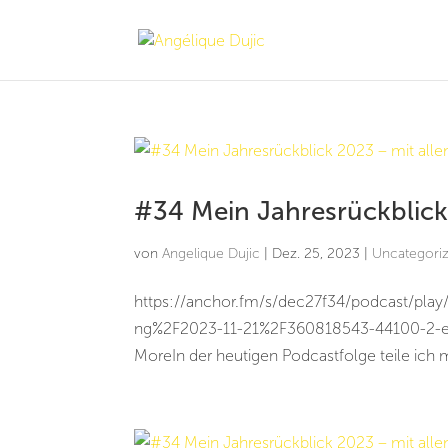
#34 Mein Jahresrückblick
von
Angelique Dujic
|
Dez. 25, 2023
|
Uncategori
https://anchor.fm/s/dec27f34/podcast/pla
ng%2F2023-11-21%2F360818543-44100-2-e6f
MoreIn der heutigen Podcastfolge teile ich mi