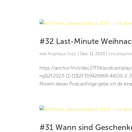
#32 Last-Minute Weihnac
von
Angelique Dujic
|
Dez. 11, 2023
|
Uncategoriz
https://anchor.fm/s/dec27f34/podcast/pla
ng%2F2023-11-11%2F359426969-44100-2-36
MoreIn dieser Podcastfolge gebe ich dir eine 
#31 Wann sind Geschenke 