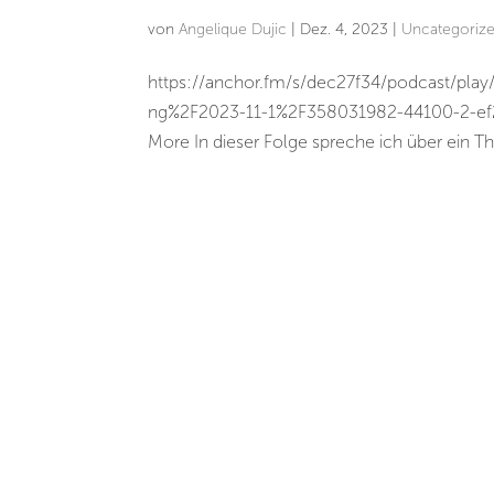
von
Angelique Dujic
|
Dez. 4, 2023
|
Uncategoriz
https://anchor.fm/s/dec27f34/podcast/pla
ng%2F2023-11-1%2F358031982-44100-2-ef24
More In dieser Folge spreche ich über ein T