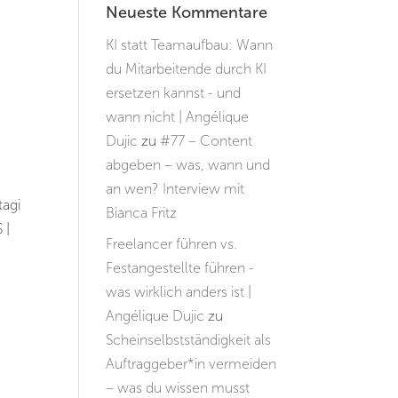
Neueste Kommentare
KI statt Teamaufbau: Wann
du Mitarbeitende durch KI
ersetzen kannst - und
wann nicht | Angélique
Dujic
zu
#77 – Content
abgeben – was, wann und
an wen? Interview mit
tagi
Bianca Fritz
 |
Freelancer führen vs.
Festangestellte führen -
was wirklich anders ist |
Angélique Dujic
zu
Scheinselbstständigkeit als
Auftraggeber*in vermeiden
– was du wissen musst