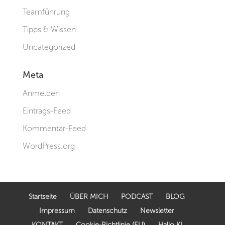
Teamführung
Tipps & Wissen
Uncategorized
Meta
Anmelden
Eintrags-Feed
Kommentar-Feed
WordPress.org
Startseite
ÜBER MICH
PODCAST
BLOG
Impressum
Datenschutz
Newsletter
KONTAKT
Cookie-Richtlinie (EU)
Hallo KI