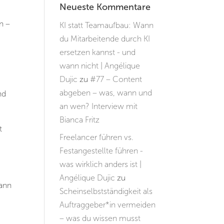
Neueste Kommentare
n –
KI statt Teamaufbau: Wann
du Mitarbeitende durch KI
ersetzen kannst - und
wann nicht | Angélique
Dujic
zu
#77 – Content
abgeben – was, wann und
nd
an wen? Interview mit
Bianca Fritz
t
Freelancer führen vs.
Festangestellte führen -
was wirklich anders ist |
Angélique Dujic
zu
dann
Scheinselbstständigkeit als
Auftraggeber*in vermeiden
– was du wissen musst