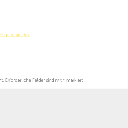
liquedujic.de/
ht.
Erforderliche Felder sind mit
*
markiert