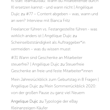
KI statt Teamaufbau: Wann du Mitarbeitende durch
KI ersetzen kannst - und wann nicht | Angélique
Dujic
zu
#77 – Content abgeben – was, wann und
an wen? Interview mit Bianca Fritz
Freelancer führen vs. Festangestellte führen - was
wirklich anders ist | Angélique Dujic
zu
Scheinselbstständigkeit als Auftraggeber*in
vermeiden – was du wissen musst
#31 Wann sind Geschenke an Mitarbeiter
steuerfrei? | Angélique Dujic
zu
Steuerfreie
Geschenke an freie und feste Mitarbeiter*innen
Mein Jahresrückblick zum Geburtstag in 8 Fragen |
Angélique Dujic
zu
Mein Sommerrückblick 2020:
von der großen Pause zu ganz viel Neuem
Angelique Dujic
zu
Typologie der eBay
Kleinanzeigen-Käufer