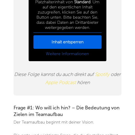
Platzhalterinhalt von
Standard
. Um
auf den eigentlichen Inhalt
zuzugreifen, klicken Sie auf den
Button unten. Bitte beachten Sie,
dass dabei Daten an Drittanbieter
weitergegeben werden.
Inhalt entsperren
Weitere Informationen
Diese Folge kannst du auch direkt auf
Spotify
oder
Apple Podcast
hören
Frage #1: Wo will ich hin? – Die Bedeutung von
Zielen im Teamaufbau
Der Teamaufbau beginnt mit deiner Vision.