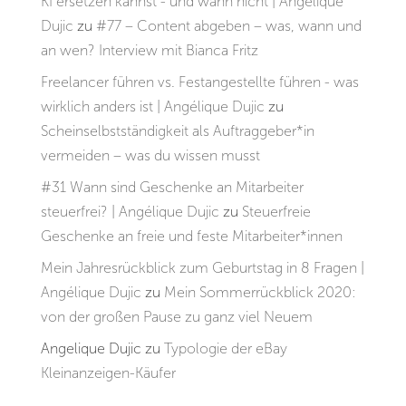
KI ersetzen kannst - und wann nicht | Angélique
Dujic
zu
#77 – Content abgeben – was, wann und
an wen? Interview mit Bianca Fritz
Freelancer führen vs. Festangestellte führen - was
wirklich anders ist | Angélique Dujic
zu
Scheinselbstständigkeit als Auftraggeber*in
vermeiden – was du wissen musst
#31 Wann sind Geschenke an Mitarbeiter
steuerfrei? | Angélique Dujic
zu
Steuerfreie
Geschenke an freie und feste Mitarbeiter*innen
Mein Jahresrückblick zum Geburtstag in 8 Fragen |
Angélique Dujic
zu
Mein Sommerrückblick 2020:
von der großen Pause zu ganz viel Neuem
Angelique Dujic
zu
Typologie der eBay
Kleinanzeigen-Käufer