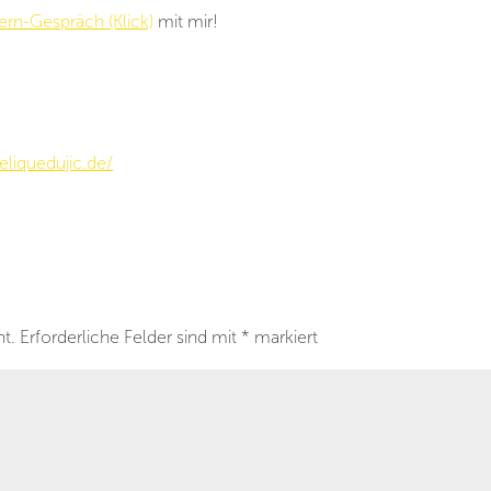
ern-Gespräch (Klick)
mit mir!
liquedujic.de/
ht.
Erforderliche Felder sind mit
*
markiert