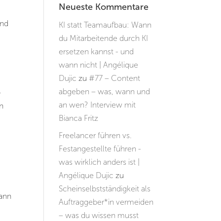
Neueste Kommentare
und
KI statt Teamaufbau: Wann
du Mitarbeitende durch KI
ersetzen kannst - und
wann nicht | Angélique
Dujic
zu
#77 – Content
abgeben – was, wann und
–
an wen? Interview mit
in
Bianca Fritz
Freelancer führen vs.
Festangestellte führen -
was wirklich anders ist |
Angélique Dujic
zu
Scheinselbstständigkeit als
dann
Auftraggeber*in vermeiden
– was du wissen musst