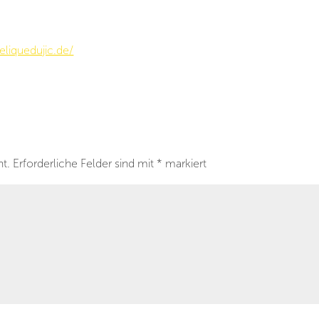
liquedujic.de/
ht.
Erforderliche Felder sind mit
*
markiert