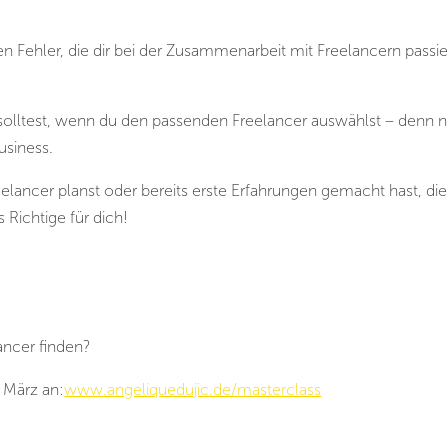
ten Fehler, die dir bei der Zusammenarbeit mit Freelancern passi
solltest, wenn du den passenden Freelancer auswählst – denn n
usiness.
ancer planst oder bereits erste Erfahrungen gemacht hast, die
s Richtige für dich!
ancer finden?
 März an:
www.angeliquedujic.de/masterclass