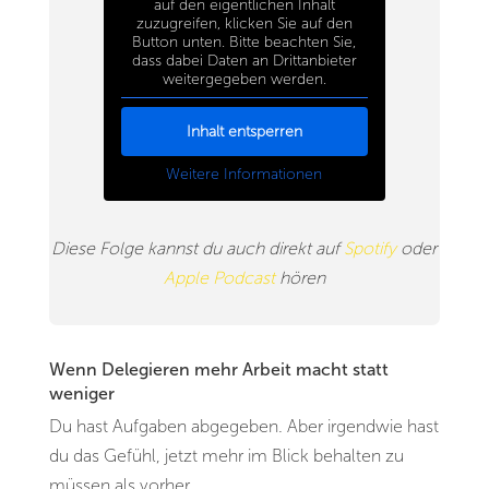
auf den eigentlichen Inhalt
zuzugreifen, klicken Sie auf den
Button unten. Bitte beachten Sie,
dass dabei Daten an Drittanbieter
weitergegeben werden.
Inhalt entsperren
Weitere Informationen
Diese Folge kannst du auch direkt auf
Spotify
oder
Apple Podcast
hören
Wenn Delegieren mehr Arbeit macht statt
weniger
Du hast Aufgaben abgegeben. Aber irgendwie hast
du das Gefühl, jetzt mehr im Blick behalten zu
müssen als vorher.