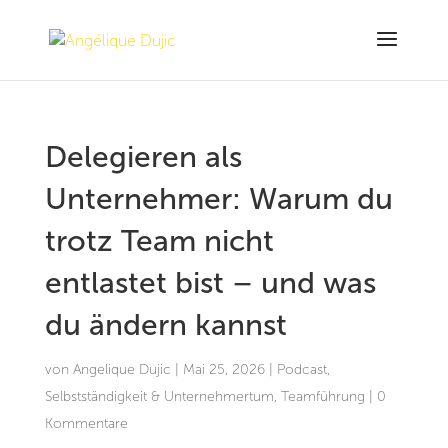
Delegieren als
Unternehmer: Warum du
trotz Team nicht
entlastet bist – und was
du ändern kannst
von
Angelique Dujic
|
Mai 25, 2026
|
Podcast
,
Selbstständigkeit & Unternehmertum
,
Teamführung
|
0
Kommentare