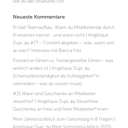
wie du das strukturell löst
Neueste Kommentare
KI statt Teamaufbau: Wann du Mitarbeitende durch
KI ersetzen kannst - und wann nicht | Angélique
Dujic
zu
#77 – Content abgeben – was, wann und
an wen? Interview mit Bianca Fritz
Freelancer führen vs. Festangestellte führen - was
wirklich anders ist | Angélique Dujic
zu
Scheinselbstständigkeit als Auftraggeber*in
vermeiden – was du wissen musst
#31 Wann sind Geschenke an Mitarbeiter
steuerfrei? | Angélique Dujic
zu
Steuerfreie
Geschenke an freie und feste Mitarbeiter*innen
Mein Jahresrückblick zum Geburtstag in 8 Fragen |
Angélique Dujic
zu
Mein Sommerrückblick 2020: