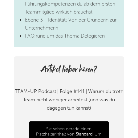
Führungskompetenzen du ab dem ersten
Teammitglied wirklich brauchst
Ebene 3 – Identität: Von der Gründerin zur
Unternehmerin
FAQ rund um d
as Thema Delegieren
Artikel lieber hören?
TEAM-UP Podcast | Folge
#141 | Warum du trotz
Team nicht weniger arbeitest (und was du
dagegen tun kannst)
Sie sehen gerade einen
Platzhalterinhalt von
Standard
. Um