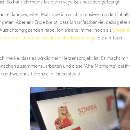
r ist. So hat sich meine bis dahin vage Businessidee gefestigt.
e Jahr begleitet. Mal habe ich mich intensiver mit den Inhalt
 getan. Aber am Ende bleibt, dass ich unfassbar viel dazu gelern
e Ausrichtung geändert habe. Ich arbeite immer noch als
Freelan
nd coache ich auch Gründer und Selbstständige
, die ein Team
ich merke, dass es wirklich ein Herzensprojekt ist! Es macht mir
t Menschen zusammenzuarbeiten und diese “Aha-Momente” bei ih
 und welches Potenzial in ihnen steckt.