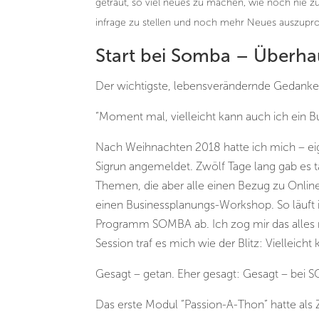
getraut, so viel neues zu machen, wie noch nie 
infrage zu stellen und noch mehr Neues auszupro
Start bei Somba – Überha
Der wichtigste, lebensverändernde Gedanke
“Moment mal, vielleicht kann auch ich ein Bu
Nach Weihnachten 2018 hatte ich mich – eige
Sigrun angemeldet. Zwölf Tage lang gab es t
Themen, die aber alle einen Bezug zu Onli
einen Businessplanungs-Workshop. So läuft i
Programm SOMBA ab. Ich zog mir das alles re
Session traf es mich wie der Blitz: Vielleich
Gesagt – getan. Eher gesagt: Gesagt – be
Das erste Modul “Passion-A-Thon” hatte als Z