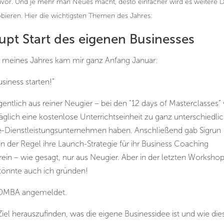
zuvor. Und je mehr man Neues macht, desto einfacher wird es weitere 
bieren. Hier die wichtigsten Themen des Jahres:
upt Start des eigenen Businesses
 meines Jahres kam mir ganz Anfang Januar:
siness starten!”
ntlich aus reiner Neugier – bei den “12 days of Masterclasses”
äglich eine kostenlose Unterrichtseinheit zu ganz unterschiedli
ne-Dienstleistungsunternehmen haben. Anschließend gab Sigrun
n der Regel ihre Launch-Strategie für ihr Business Coaching
in – wie gesagt, nur aus Neugier. Aber in der letzten Worksho
t könnte auch ich gründen!
i SOMBA angemeldet.
iel herauszufinden, was die eigene Businessidee ist und wie die