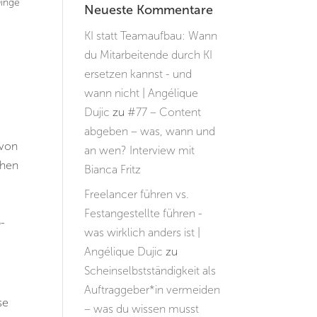
Dinge
Neueste Kommentare
KI statt Teamaufbau: Wann
du Mitarbeitende durch KI
ersetzen kannst - und
wann nicht | Angélique
Dujic
zu
#77 – Content
abgeben – was, wann und
 von
an wen? Interview mit
chen
Bianca Fritz
Freelancer führen vs.
Festangestellte führen -
p-
was wirklich anders ist |
Angélique Dujic
zu
Scheinselbstständigkeit als
Auftraggeber*in vermeiden
se
– was du wissen musst