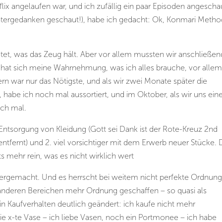
lix angelaufen war, und ich zufällig ein paar Episoden angescha
ntergedanken geschaut!), habe ich gedacht: Ok, Konmari Metho
tet, was das Zeug hält. Aber vor allem mussten wir anschließen
hat sich meine Wahrnehmung, was ich alles brauche, vor allem
rn war nur das Nötigste, und als wir zwei Monate später die
habe ich noch mal aussortiert, und im Oktober, als wir uns ein
noch mal.
 Entsorgung von Kleidung (Gott sei Dank ist der Rote-Kreuz 2nd
ntfernt) und 2. viel vorsichtiger mit dem Erwerb neuer Stücke. 
ts mehr rein, was es nicht wirklich wert
ergemacht. Und es herrscht bei weitem nicht perfekte Ordnung
n anderen Bereichen mehr Ordnung geschaffen – so quasi als
n Kaufverhalten deutlich geändert: ich kaufe nicht mehr
die x-te Vase – ich liebe Vasen, noch ein Portmonee – ich habe