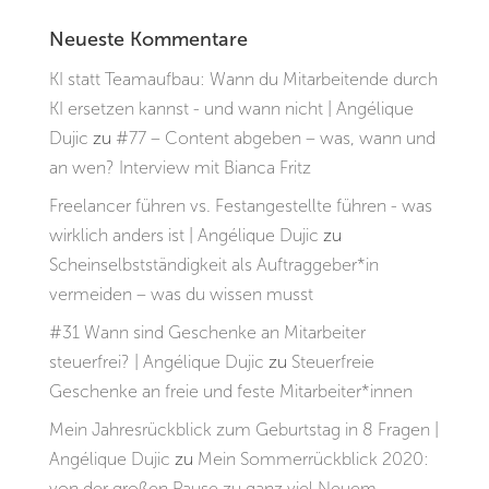
Neueste Kommentare
KI statt Teamaufbau: Wann du Mitarbeitende durch
KI ersetzen kannst - und wann nicht | Angélique
Dujic
zu
#77 – Content abgeben – was, wann und
an wen? Interview mit Bianca Fritz
Freelancer führen vs. Festangestellte führen - was
wirklich anders ist | Angélique Dujic
zu
Scheinselbstständigkeit als Auftraggeber*in
vermeiden – was du wissen musst
#31 Wann sind Geschenke an Mitarbeiter
steuerfrei? | Angélique Dujic
zu
Steuerfreie
Geschenke an freie und feste Mitarbeiter*innen
Mein Jahresrückblick zum Geburtstag in 8 Fragen |
Angélique Dujic
zu
Mein Sommerrückblick 2020:
von der großen Pause zu ganz viel Neuem